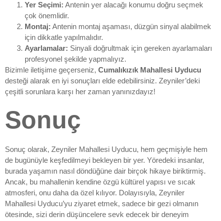
Yer Seçimi:
Antenin yer alacağı konumu doğru seçmek
çok önemlidir.
Montaj:
Antenin montaj aşaması, düzgün sinyal alabilmek
için dikkatle yapılmalıdır.
Ayarlamalar:
Sinyali doğrultmak için gereken ayarlamaları
profesyonel şekilde yapmalıyız.
Bizimle iletişime geçerseniz,
Cumalıkızık Mahallesi Uyducu
desteği alarak en iyi sonuçları elde edebilirsiniz. Zeyniler’deki
çeşitli sorunlara karşı her zaman yanınızdayız!
Sonuç
Sonuç olarak, Zeyniler Mahallesi Uyducu, hem geçmişiyle hem
de bugünüyle keşfedilmeyi bekleyen bir yer. Yöredeki insanlar,
burada yaşamın nasıl döndüğüne dair birçok hikaye biriktirmiş.
Ancak, bu mahallenin kendine özgü kültürel yapısı ve sıcak
atmosferi, onu daha da özel kılıyor. Dolayısıyla, Zeyniler
Mahallesi Uyducu’yu ziyaret etmek, sadece bir gezi olmanın
ötesinde, sizi derin düşüncelere sevk edecek bir deneyim