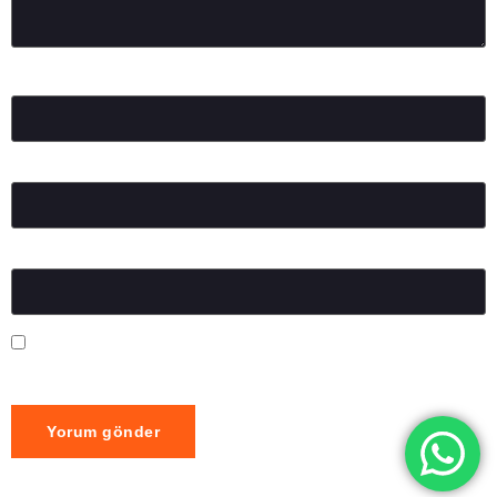
Ad
*
E-posta
*
İnternet sitesi
Daha sonraki yorumlarımda kullanılması için adım, e-posta
adresim ve site adresim bu tarayıcıya kaydedilsin.