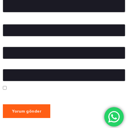
Ad
*
E-posta
*
İnternet sitesi
Daha sonraki yorumlarımda kullanılması için adım, e-posta
adresim ve site adresim bu tarayıcıya kaydedilsin.