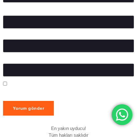
Ad
*
E-posta
*
İnternet sitesi
Daha sonraki yorumlarımda kullanılması için adım, e-posta
adresim ve site adresim bu tarayıcıya kaydedilsin.
En yakın uyducu!
Tüm hakları saklıdır