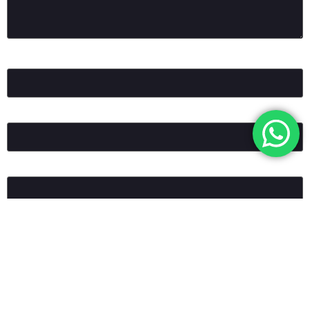
Ad
*
E-posta
*
İnternet sitesi
Daha sonraki yorumlarımda kullanılması için adım, e-posta
adresim ve site adresim bu tarayıcıya kaydedilsin.