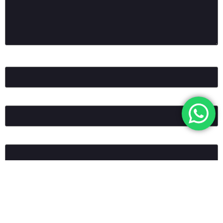
Ad
*
E-posta
*
İnternet sitesi
Daha sonraki yorumlarımda kullanılması için adım, e-posta
adresim ve site adresim bu tarayıcıya kaydedilsin.