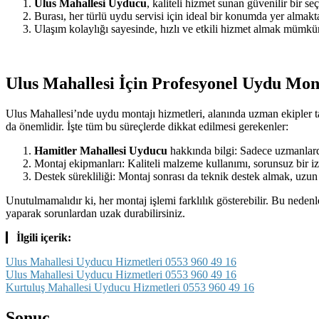
Ulus Mahallesi Uyducu
, kaliteli hizmet sunan güvenilir bir seç
Burası, her türlü uydu servisi için ideal bir konumda yer almakta
Ulaşım kolaylığı sayesinde, hızlı ve etkili hizmet almak mümkü
Ulus Mahallesi İçin Profesyonel Uydu Mon
Ulus Mahallesi’nde uydu montajı hizmetleri, alanında uzman ekipler ta
da önemlidir. İşte tüm bu süreçlerde dikkat edilmesi gerekenler:
Hamitler Mahallesi Uyducu
hakkında bilgi: Sadece uzmanlard
Montaj ekipmanları: Kaliteli malzeme kullanımı, sorunsuz bir iz
Destek sürekliliği: Montaj sonrası da teknik destek almak, uzun
Unutulmamalıdır ki, her montaj işlemi farklılık gösterebilir. Bu nede
yaparak sorunlardan uzak durabilirsiniz.
İlgili içerik:
Ulus Mahallesi Uyducu Hizmetleri 0553 960 49 16
Ulus Mahallesi Uyducu Hizmetleri 0553 960 49 16
Kurtuluş Mahallesi Uyducu Hizmetleri 0553 960 49 16
Sonuç