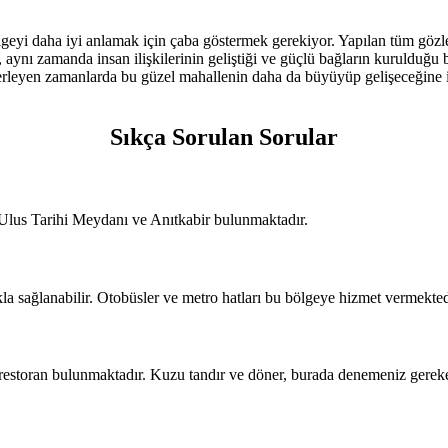
eyi daha iyi anlamak için çaba göstermek gerekiyor. Yapılan tüm gözlem
, aynı zamanda insan ilişkilerinin geliştiği ve güçlü bağların kurulduğu
lerleyen zamanlarda bu güzel mahallenin daha da büyüyüp gelişeceğine in
Sıkça Sorulan Sorular
 Ulus Tarihi Meydanı ve Anıtkabir bulunmaktadır.
kla sağlanabilir. Otobüsler ve metro hatları bu bölgeye hizmet vermekted
restoran bulunmaktadır. Kuzu tandır ve döner, burada denemeniz gereken