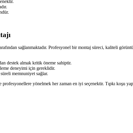
enektir.
dır.
ndür.
tajı
rafından sağlanmaktadır. Profesyonel bir montaj süreci, kaliteli görünt
an destek almak kritik öneme sahiptir.
leme deneyimi için gereklidir.
 süreli memnuniyet sağlar.
nle profesyonellere yönelmek her zaman en iyi seçenektir. Tıpkı koşu ya