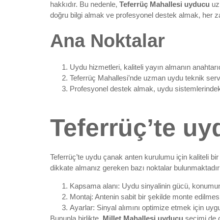
hakkıdır. Bu nedenle,
Teferrüç Mahallesi uyducu
uzm
doğru bilgi almak ve profesyonel destek almak, her 
Ana Noktalar
Uydu hizmetleri, kaliteli yayın almanın anahtarıd
Teferrüç Mahallesi’nde uzman uydu teknik servi
Profesyonel destek almak, uydu sistemlerindeki
Teferrüç’te uy
Teferrüç’te uydu çanak anten kurulumu için kaliteli bi
dikkate almanız gereken bazı noktalar bulunmaktadır
Kapsama alanı: Uydu sinyalinin gücü, konumunu
Montaj: Antenin sabit bir şekilde monte edilmesi
Ayarlar: Sinyal alımını optimize etmek için uygu
Bununla birlikte,
Millet Mahallesi uyducu
seçimi de ç