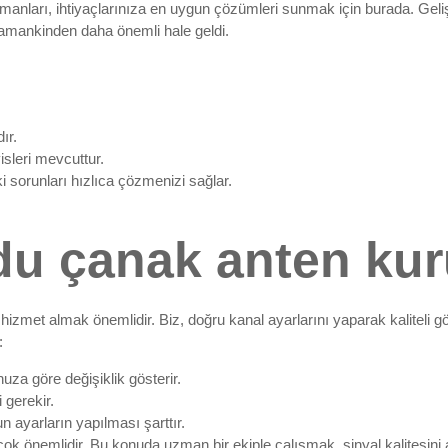
anları, ihtiyaçlarınıza en uygun çözümleri sunmak için burada. Geliş
zamankinden daha önemli hale geldi.
ır.
sleri mevcuttur.
 sorunları hızlıca çözmenizi sağlar.
du çanak anten kur
r hizmet almak önemlidir. Biz, doğru kanal ayarlarını yaparak kaliteli 
:
za göre değişiklik gösterir.
 gerekir.
n ayarların yapılması şarttır.
ok önemlidir. Bu konuda uzman bir ekiple çalışmak, sinyal kalitesini ar