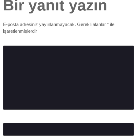
Bir yanıt yazın
E-posta adresiniz yayınlanmayacak.
Gerekli alanlar
*
ile
işaretlenmişlerdir
Yorum
*
Ad
*