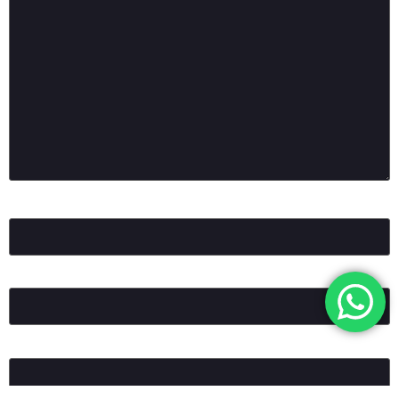
Ad
*
E-posta
*
İnternet sitesi