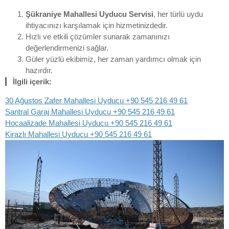
Şükraniye Mahallesi Uyducu Servisi
, her türlü uydu
ihtiyacınızı karşılamak için hizmetinizdedir.
Hızlı ve etkili çözümler sunarak zamanınızı
değerlendirmenizi sağlar.
Güler yüzlü ekibimiz, her zaman yardımcı olmak için
hazırdır.
İlgili içerik:
30 Ağustos Zafer Mahallesi Uyducu +90 545 216 49 61
Santral Garaj Mahallesi Uyducu +90 545 216 49 61
Hocaalizade Mahallesi Uyducu +90 545 216 49 61
Kirazlı Mahallesi Uyducu +90 545 216 49 61