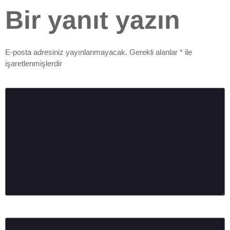
Bir yanıt yazın
E-posta adresiniz yayınlanmayacak.
Gerekli alanlar
*
ile
işaretlenmişlerdir
Yorum
*
Ad
*