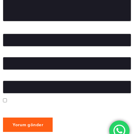
Ad
*
E-posta
*
İnternet sitesi
Daha sonraki yorumlarımda kullanılması için adım, e-posta
adresim ve site adresim bu tarayıcıya kaydedilsin.