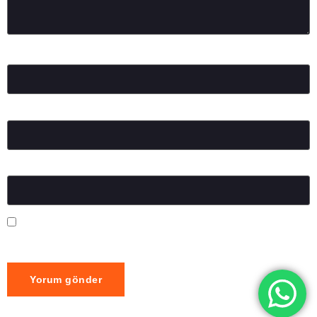
Ad
*
E-posta
*
İnternet sitesi
Daha sonraki yorumlarımda kullanılması için adım, e-posta
adresim ve site adresim bu tarayıcıya kaydedilsin.