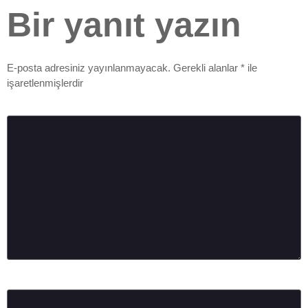
Bir yanıt yazın
E-posta adresiniz yayınlanmayacak.
Gerekli alanlar
*
ile
işaretlenmişlerdir
Yorum
*
Ad
*