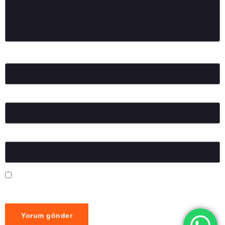
Ad
*
E-posta
*
İnternet sitesi
Daha sonraki yorumlarımda kullanılması için adım, e-posta
adresim ve site adresim bu tarayıcıya kaydedilsin.