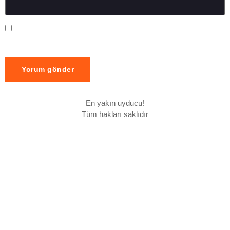
Daha sonraki yorumlarımda kullanılması için adım, e-posta
adresim ve site adresim bu tarayıcıya kaydedilsin.
En yakın uyducu!
Tüm hakları saklıdır