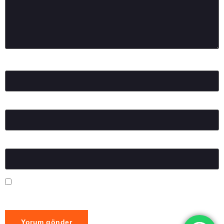
Ad
*
E-posta
*
İnternet sitesi
Daha sonraki yorumlarımda kullanılması için adım, e-posta
adresim ve site adresim bu tarayıcıya kaydedilsin.