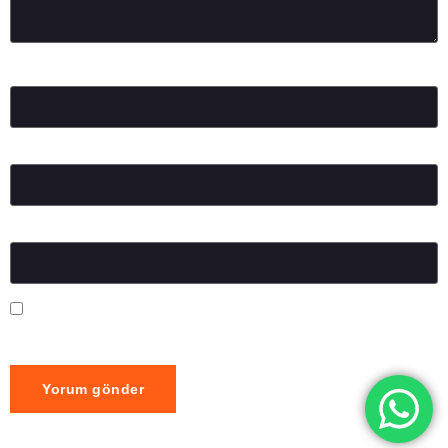
Ad
*
E-posta
*
İnternet sitesi
Daha sonraki yorumlarımda kullanılması için adım, e-posta
adresim ve site adresim bu tarayıcıya kaydedilsin.