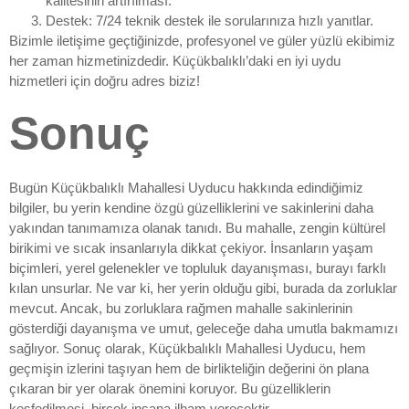
kalitesinin artırılması.
Destek: 7/24 teknik destek ile sorularınıza hızlı yanıtlar.
Bizimle iletişime geçtiğinizde, profesyonel ve güler yüzlü ekibimiz
her zaman hizmetinizdedir. Küçükbalıklı’daki en iyi uydu
hizmetleri için doğru adres biziz!
Sonuç
Bugün Küçükbalıklı Mahallesi Uyducu hakkında edindiğimiz
bilgiler, bu yerin kendine özgü güzelliklerini ve sakinlerini daha
yakından tanımamıza olanak tanıdı. Bu mahalle, zengin kültürel
birikimi ve sıcak insanlarıyla dikkat çekiyor. İnsanların yaşam
biçimleri, yerel gelenekler ve topluluk dayanışması, burayı farklı
kılan unsurlar. Ne var ki, her yerin olduğu gibi, burada da zorluklar
mevcut. Ancak, bu zorluklara rağmen mahalle sakinlerinin
gösterdiği dayanışma ve umut, geleceğe daha umutla bakmamızı
sağlıyor. Sonuç olarak, Küçükbalıklı Mahallesi Uyducu, hem
geçmişin izlerini taşıyan hem de birlikteliğin değerini ön plana
çıkaran bir yer olarak önemini koruyor. Bu güzelliklerin
keşfedilmesi, birçok insana ilham verecektir.