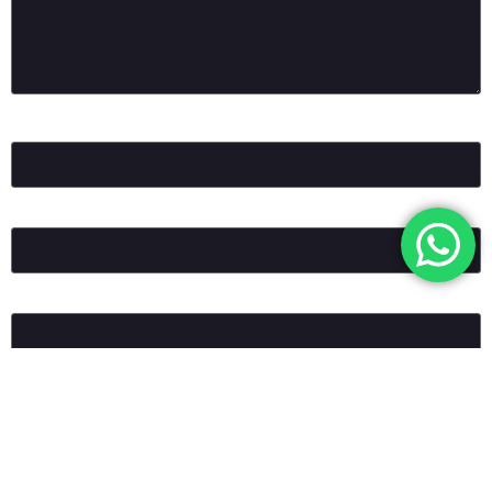
Ad
*
E-posta
*
İnternet sitesi
Daha sonraki yorumlarımda kullanılması için adım, e-posta
adresim ve site adresim bu tarayıcıya kaydedilsin.