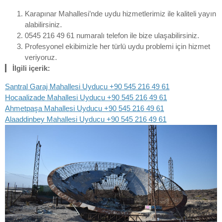
Karapınar Mahallesi’nde uydu hizmetlerimiz ile kaliteli yayın
alabilirsiniz.
0545 216 49 61 numaralı telefon ile bize ulaşabilirsiniz.
Profesyonel ekibimizle her türlü uydu problemi için hizmet
veriyoruz.
İlgili içerik:
Santral Garaj Mahallesi Uyducu +90 545 216 49 61
Hocaalizade Mahallesi Uyducu +90 545 216 49 61
Ahmetpaşa Mahallesi Uyducu +90 545 216 49 61
Alaaddinbey Mahallesi Uyducu +90 545 216 49 61