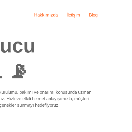
Hakkımızda
İletişim
Blog
ducu
1 📡
inin kurulumu, bakımı ve onarımı konusunda uzman
z. Hızlı ve etkili hizmet anlayışımızla, müşteri
eçenekler sunmayı hedefliyoruz.