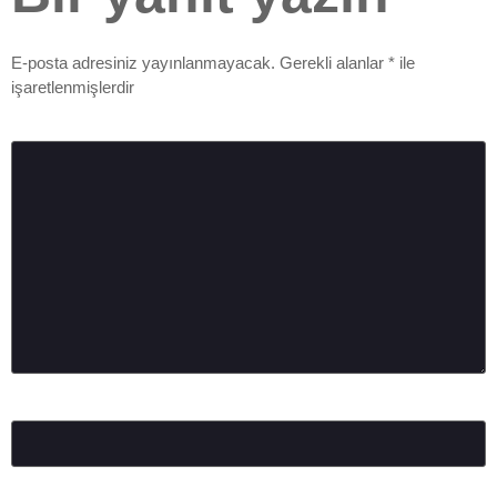
E-posta adresiniz yayınlanmayacak.
Gerekli alanlar
*
ile
işaretlenmişlerdir
Yorum
*
Ad
*
E-posta
*