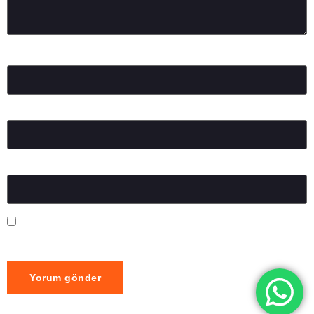
Ad
*
E-posta
*
İnternet sitesi
Daha sonraki yorumlarımda kullanılması için adım, e-posta
adresim ve site adresim bu tarayıcıya kaydedilsin.