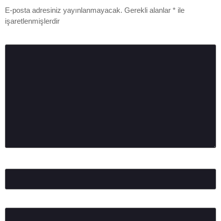
E-posta adresiniz yayınlanmayacak.
Gerekli alanlar
*
ile
işaretlenmişlerdir
Yorum
*
Ad
*
E-posta
*