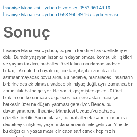
İhsaniye Mahallesi Uyducu Hizmetleri 0553 960 49 16
İhsaniye Mahallesi Uyducu 0553 960 49 16 / Uydu Servisi
Sonuç
İhsaniye Mahallesi Uyducu, bölgenin kendine has özellikleriyle
dolu. Burada yaşayan insanların dayanışması, komşuluk ilişkileri
ve yaşam tarzları, mahalleyi özel kılan unsurlardan sadece
birkaçı. Ancak, bu hayatın içinde karşılaşılan zorluklar da
azımsanmayacak boyutlarda. Bu nedenle, mahalledeki insanların
birbirine destek olması, sadece bir ihtiyaç değil, aynı zamanda bir
zorunluluk haline geliyor. Ne var ki, geçmişten gelen kültürel
birikimlerin korunması ve gelecek nesillere aktarılması için
herkesin üzerine düşeni yapması gerekiyor. Bence, bu
dayanışma ruhu, İhsaniye Mahallesi Uyducu’yu daha da
güzelleştirebilir. Sonuç olarak, bu mahalledeki samimi ortam ve
destekleyici ilişkiler, yaşamı daha anlamlı hale getiriyor. Yine de,
bu değerlerin yaşatılması için çaba sarf etmek hepimizin