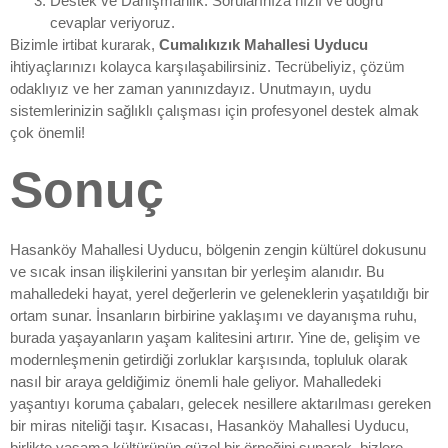
Destek ve Danışmanlık: Sorularınıza hızlı ve doğru
cevaplar veriyoruz.
Bizimle irtibat kurarak,
Cumalıkızık Mahallesi Uyducu
ihtiyaçlarınızı kolayca karşılaşabilirsiniz. Tecrübeliyiz, çözüm
odaklıyız ve her zaman yanınızdayız. Unutmayın, uydu
sistemlerinizin sağlıklı çalışması için profesyonel destek almak
çok önemli!
Sonuç
Hasanköy Mahallesi Uyducu, bölgenin zengin kültürel dokusunu
ve sıcak insan ilişkilerini yansıtan bir yerleşim alanıdır. Bu
mahalledeki hayat, yerel değerlerin ve geleneklerin yaşatıldığı bir
ortam sunar. İnsanların birbirine yaklaşımı ve dayanışma ruhu,
burada yaşayanların yaşam kalitesini artırır. Yine de, gelişim ve
modernleşmenin getirdiği zorluklar karşısında, topluluk olarak
nasıl bir araya geldiğimiz önemli hale geliyor. Mahalledeki
yaşantıyı koruma çabaları, gelecek nesillere aktarılması gereken
bir miras niteliği taşır. Kısacası, Hasanköy Mahallesi Uyducu,
birlikte yaşama kültürünün güzel bir örneğini sunarak, bizlere