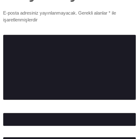
E-posta adresiniz yayınlanmayacak.
Gerekli alanlar
*
ile
işaretlenmişlerdir
Yorum
*
Ad
*
E-posta
*