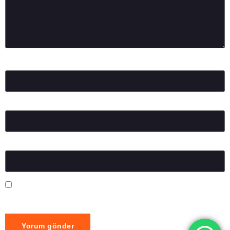
Ad
*
E-posta
*
İnternet sitesi
Daha sonraki yorumlarımda kullanılması için adım, e-posta
adresim ve site adresim bu tarayıcıya kaydedilsin.