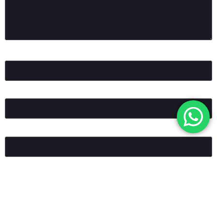
Ad
*
E-posta
*
İnternet sitesi
Daha sonraki yorumlarımda kullanılması için adım, e-posta
adresim ve site adresim bu tarayıcıya kaydedilsin.