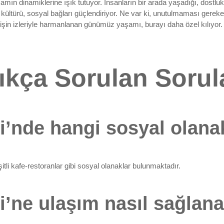
n dinamiklerine ışık tutuyor. İnsanların bir arada yaşadığı, dostlukl
 kültürü, sosyal bağları güçlendiriyor. Ne var ki, unutulmaması gereken
n izleriyle harmanlanan günümüz yaşamı, burayı daha özel kılıyor. S
ıkça Sorulan Sorul
i’nde hangi sosyal olana
tli kafe-restoranlar gibi sosyal olanaklar bulunmaktadır.
’ne ulaşım nasıl sağlana