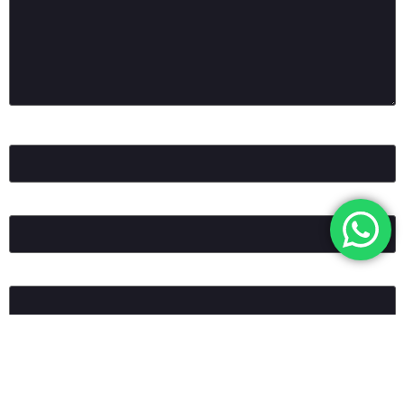
Ad
*
E-posta
*
İnternet sitesi
Daha sonraki yorumlarımda kullanılması için adım, e-posta
adresim ve site adresim bu tarayıcıya kaydedilsin.