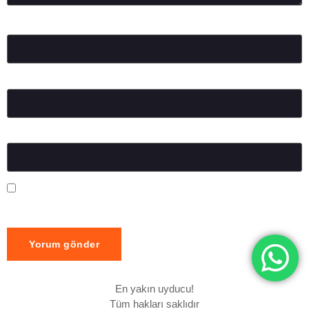
Ad
*
E-posta
*
İnternet sitesi
Daha sonraki yorumlarımda kullanılması için adım, e-posta
adresim ve site adresim bu tarayıcıya kaydedilsin.
En yakın uyducu!
Tüm hakları saklıdır