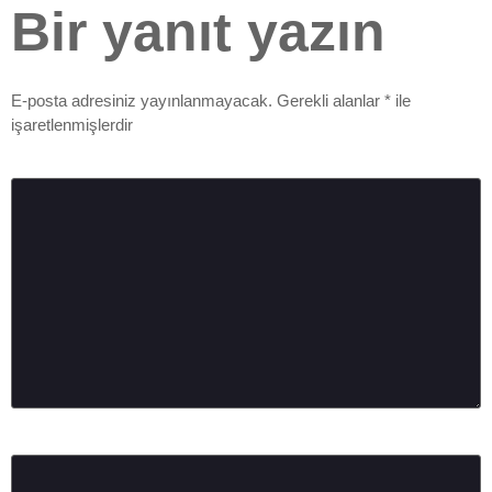
Bir yanıt yazın
E-posta adresiniz yayınlanmayacak.
Gerekli alanlar
*
ile
işaretlenmişlerdir
Yorum
*
Ad
*