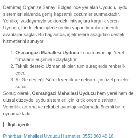
Demirtaş Organize Sanayi Bölgesi’nde yer alan Uyducu, uydu
sistemleri alanında geniş kapsamlı çözümler sunmaktadır.
Yenilikçi yaklaşımıyla sektördeki ihtiyaçlara karşılık veren
Uyducu, farklı teknolojilerle üretim yapan firmalara önemli
avantajlar sağlar. Bu bağlamda, işletmelere aşağıdaki destek
hizmetlerini sunuyor:
Osmangazi Mahallesi Uyducu
konum avantajı: Yerel
firmaların erişimini kolaylaştırır.
Teknik destek: Uzman ekipler, tüm süreçlerde rehberlik
eder.
Ar-Ge desteği: Sürekli yenilik ve gelişim için özel projeler
sunar.
Sonuç olarak,
Osmangazi Mahallesi Uyducu
hem yerel hem de
ulusal düzeyde, uydu sistemleri için kritik öneme sahiptir.
Verimlilik artırma ve rekabet avantajı sağlamada önemli bir rol
oynamaktadır.
İlgili içerik:
Pınarbaşı Mahallesi Uyducu Hizmetleri 0553 960 49 16