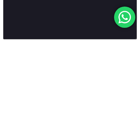
Ad
*
E-posta
*
İnternet sitesi
Daha sonraki yorumlarımda kullanılması için adım, e-posta
adresim ve site adresim bu tarayıcıya kaydedilsin.