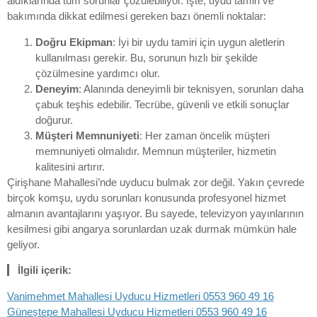
aldıklarında tüm sorunlar çözülebiliyor. İşte, uydu tamiri ve
bakımında dikkat edilmesi gereken bazı önemli noktalar:
Doğru Ekipman
: İyi bir uydu tamiri için uygun aletlerin
kullanılması gerekir. Bu, sorunun hızlı bir şekilde
çözülmesine yardımcı olur.
Deneyim
: Alanında deneyimli bir teknisyen, sorunları daha
çabuk teşhis edebilir. Tecrübe, güvenli ve etkili sonuçlar
doğurur.
Müşteri Memnuniyeti
: Her zaman öncelik müşteri
memnuniyeti olmalıdır. Memnun müşteriler, hizmetin
kalitesini artırır.
Çirişhane Mahallesi’nde uyducu bulmak zor değil. Yakın çevrede
birçok komşu, uydu sorunları konusunda profesyonel hizmet
almanın avantajlarını yaşıyor. Bu sayede, televizyon yayınlarının
kesilmesi gibi angarya sorunlardan uzak durmak mümkün hale
geliyor.
İlgili içerik:
Vanimehmet Mahallesi Uyducu Hizmetleri 0553 960 49 16
Güneştepe Mahallesi Uyducu Hizmetleri 0553 960 49 16