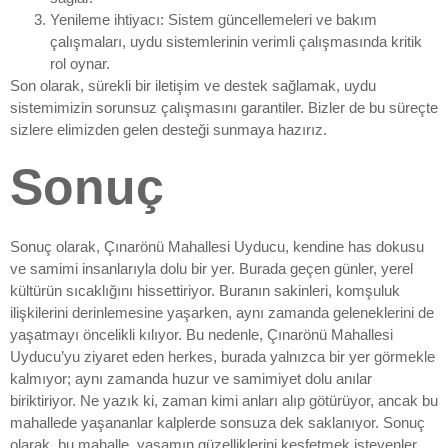
Yenileme ihtiyacı: Sistem güncellemeleri ve bakım
çalışmaları, uydu sistemlerinin verimli çalışmasında kritik
rol oynar.
Son olarak, sürekli bir iletişim ve destek sağlamak, uydu
sistemimizin sorunsuz çalışmasını garantiler. Bizler de bu süreçte
sizlere elimizden gelen desteği sunmaya hazırız.
Sonuç
Sonuç olarak, Çınarönü Mahallesi Uyducu, kendine has dokusu
ve samimi insanlarıyla dolu bir yer. Burada geçen günler, yerel
kültürün sıcaklığını hissettiriyor. Buranın sakinleri, komşuluk
ilişkilerini derinlemesine yaşarken, aynı zamanda geleneklerini de
yaşatmayı öncelikli kılıyor. Bu nedenle, Çınarönü Mahallesi
Uyducu’yu ziyaret eden herkes, burada yalnızca bir yer görmekle
kalmıyor; aynı zamanda huzur ve samimiyet dolu anılar
biriktiriyor. Ne yazık ki, zaman kimi anları alıp götürüyor, ancak bu
mahallede yaşananlar kalplerde sonsuza dek saklanıyor. Sonuç
olarak, bu mahalle, yaşamın güzelliklerini keşfetmek isteyenler