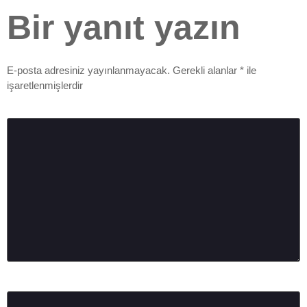
Bir yanıt yazın
E-posta adresiniz yayınlanmayacak.
Gerekli alanlar
*
ile
işaretlenmişlerdir
Yorum
*
Ad
*