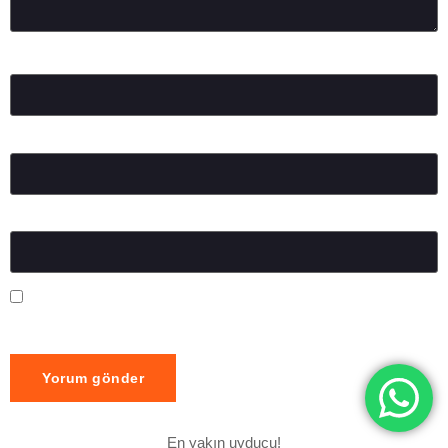
Ad
*
E-posta
*
İnternet sitesi
Daha sonraki yorumlarımda kullanılması için adım, e-posta
adresim ve site adresim bu tarayıcıya kaydedilsin.
En yakın uyducu!