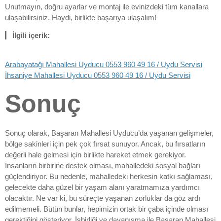
Unutmayın, doğru ayarlar ve montaj ile evinizdeki tüm kanallara
ulaşabilirsiniz. Haydi, birlikte başarıya ulaşalım!
İlgili içerik:
Arabayatağı Mahallesi Uyducu 0553 960 49 16 / Uydu Servisi
İhsaniye Mahallesi Uyducu 0553 960 49 16 / Uydu Servisi
Sonuç
Sonuç olarak, Başaran Mahallesi Uyducu’da yaşanan gelişmeler,
bölge sakinleri için pek çok fırsat sunuyor. Ancak, bu fırsatların
değerli hale gelmesi için birlikte hareket etmek gerekiyor.
İnsanların birbirine destek olması, mahalledeki sosyal bağları
güçlendiriyor. Bu nedenle, mahalledeki herkesin katkı sağlaması,
gelecekte daha güzel bir yaşam alanı yaratmamıza yardımcı
olacaktır. Ne var ki, bu süreçte yaşanan zorluklar da göz ardı
edilmemeli. Bütün bunlar, hepimizin ortak bir çaba içinde olması
gerektiğini gösteriyor. İşbirliği ve dayanışma ile Başaran Mahallesi