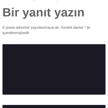
Bir yanıt yazın
E-posta adresiniz yayınlanmayacak.
Gerekli alanlar
*
ile
işaretlenmişlerdir
Yorum
*
Ad
*