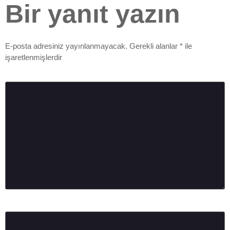
Bir yanıt yazın
E-posta adresiniz yayınlanmayacak.
Gerekli alanlar
*
ile
işaretlenmişlerdir
Yorum
*
Ad
*