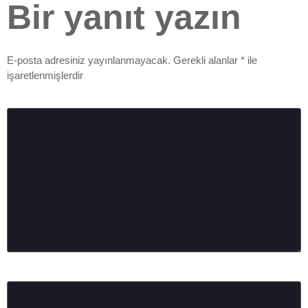
Bir yanıt yazın
E-posta adresiniz yayınlanmayacak.
Gerekli alanlar
*
ile
işaretlenmişlerdir
Yorum
*
Ad
*