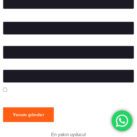
Ad
*
E-posta
*
İnternet sitesi
Daha sonraki yorumlarımda kullanılması için adım, e-posta
adresim ve site adresim bu tarayıcıya kaydedilsin.
En yakın uyducu!