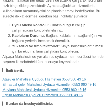
kablolarına kadar her detay üzerinde titizlikle çalışarak, sorunları
hızlı bir şekilde çözmektedir. Ayrıca sağladıkları hizmetlerle,
kullanıcıların memnuniyetini ön planda tutmayı hedefliyorlar. Bu
süreçte dikkat edilmesi gereken bazı noktalar şunlardır:
Uydu Alıcısı Kontrolü:
Cihazın düzgün çalışıp
çalışmadığını kontrol etmelisiniz.
Kabloların Durumu:
Bağlantı kablolarının sağlamlığını ve
bağlantı yerlerini incelemek önemlidir.
Yükseltici ve Amplifikatörler:
Sinyal kalitesinin artırılması
için bu ekipmanların çalıştığını kontrol edin.
Alipaşa Mahallesi’nde yer alan bu uyducu, hem tecrübesi hem de
başarısı ile sektördeki farkını ortaya koymaktadır.
İlgili içerik:
Ataevler Mahallesi Uyducu Hizmetleri 0553 960 49 16
Elmasbahçeler Mahallesi Uyducu Hizmetleri 0553 960 49 16
Mevlana Mahallesi Uyducu Hizmetleri 0553 960 49 16
Eğitim Mahallesi Uyducu Hizmetleri 0553 960 49 16
Bunları da İnceleyebilirsiniz: