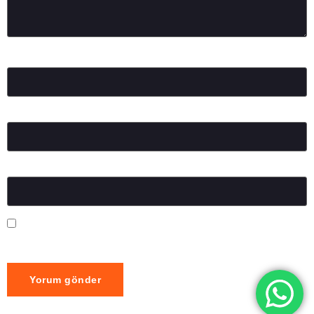
Ad
*
E-posta
*
İnternet sitesi
Daha sonraki yorumlarımda kullanılması için adım, e-posta
adresim ve site adresim bu tarayıcıya kaydedilsin.