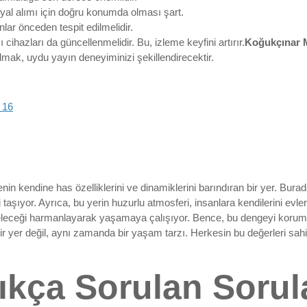
yal alımı için doğru konumda olması şart.
nlar önceden tespit edilmelidir.
cihazları da güncellenmelidir. Bu, izleme keyfini artırır.
Koğukçınar 
lmak, uydu yayın deneyiminizi şekillendirecektir.
 16
n kendine has özelliklerini ve dinamiklerini barındıran bir yer. Bura
i taşıyor. Ayrıca, bu yerin huzurlu atmosferi, insanlara kendilerini evle
e geleceği harmanlayarak yaşamaya çalışıyor. Bence, bu dengeyi korum
 yer değil, aynı zamanda bir yaşam tarzı. Herkesin bu değerleri sah
ıkça Sorulan Sorul