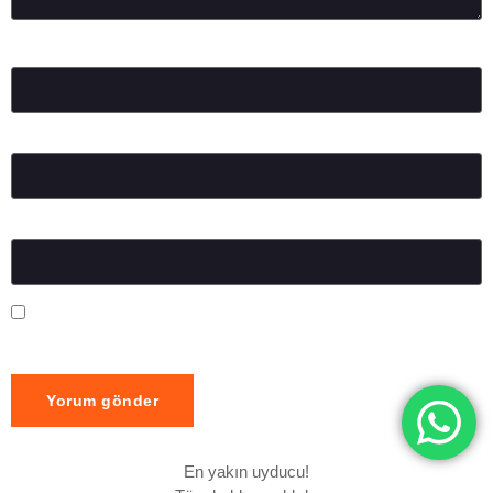
Ad
*
E-posta
*
İnternet sitesi
Daha sonraki yorumlarımda kullanılması için adım, e-posta
adresim ve site adresim bu tarayıcıya kaydedilsin.
En yakın uyducu!