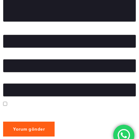
Ad
*
E-posta
*
İnternet sitesi
Daha sonraki yorumlarımda kullanılması için adım, e-posta
adresim ve site adresim bu tarayıcıya kaydedilsin.