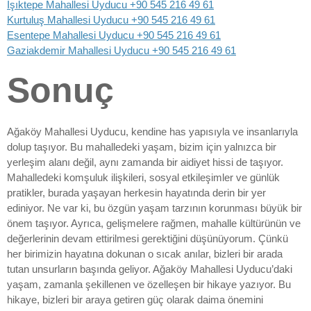
Işıktepe Mahallesi Uyducu +90 545 216 49 61
Kurtuluş Mahallesi Uyducu +90 545 216 49 61
Esentepe Mahallesi Uyducu +90 545 216 49 61
Gaziakdemir Mahallesi Uyducu +90 545 216 49 61
Sonuç
Ağaköy Mahallesi Uyducu, kendine has yapısıyla ve insanlarıyla
dolup taşıyor. Bu mahalledeki yaşam, bizim için yalnızca bir
yerleşim alanı değil, aynı zamanda bir aidiyet hissi de taşıyor.
Mahalledeki komşuluk ilişkileri, sosyal etkileşimler ve günlük
pratikler, burada yaşayan herkesin hayatında derin bir yer
ediniyor. Ne var ki, bu özgün yaşam tarzının korunması büyük bir
önem taşıyor. Ayrıca, gelişmelere rağmen, mahalle kültürünün ve
değerlerinin devam ettirilmesi gerektiğini düşünüyorum. Çünkü
her birimizin hayatına dokunan o sıcak anılar, bizleri bir arada
tutan unsurların başında geliyor. Ağaköy Mahallesi Uyducu’daki
yaşam, zamanla şekillenen ve özelleşen bir hikaye yazıyor. Bu
hikaye, bizleri bir araya getiren güç olarak daima önemini