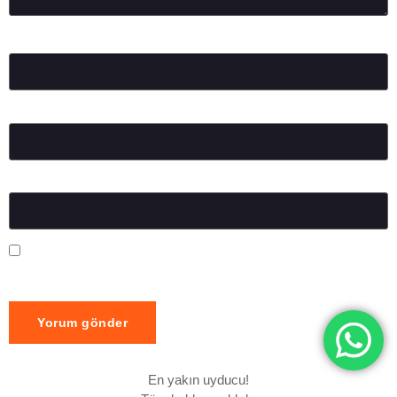
Ad
*
E-posta
*
İnternet sitesi
Daha sonraki yorumlarımda kullanılması için adım, e-posta
adresim ve site adresim bu tarayıcıya kaydedilsin.
En yakın uyducu!