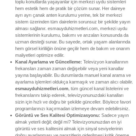
toplu konutlarda yaşayanlar için merkezi uydu sistemleri
hem estetik hem de pratik bir çözüm sunar. Her daireye
ayrı ayrı çanak anten kurulumu yerine, tek bir merkezi
sistem üzerinden tüm dairelerin sorunsuz bir şekilde yayın
alması sağlanır. esmauyduhizmetleri.com, merkezi uydu
sistemlerinin kurulumu, bakımı ve arızaları konusunda da
uzman desteği sunar. Bu sayede, ortak yaşam alanlarında
hem görsel kirliliğin önüne geçilir hem de bakım ve onarım
maliyetleri optimize edilir.
Kanal Ayarlama ve Güncelleme:
Televizyon kanallarının
frekansları zaman zaman değişebilir veya yeni kanallar
yayına başlayabilir. Bu durumlarda manuel kanal arama ve
ayarlama işlemleri oldukça karmaşık ve zaman alıcı olabilir.
esmauyduhizmetleri.com
, tüm güncel kanal listelerini ve
frekanslarını takip ederek, televizyonunuzdaki kanalları
sizin için hızlı ve doğru bir şekilde günceller. Böylece favori
programlarınızı kaçırmadan izlemeye devam edebilirsiniz.
Görüntü ve Ses Kalitesi Optimizasyonu:
Sadece yayın
almak yeterli değil; değil mi? Televizyonunuzdan en iyi
görüntü ve ses kalitesini almak için sinyal seviyelerinin
doğru ayarlanması ve parazitlerin giderilmesi kritik öneme