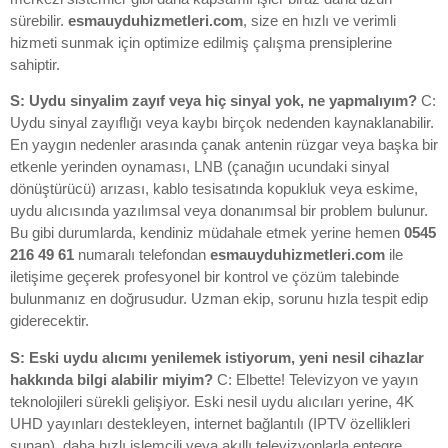
sürebilir.
esmauyduhizmetleri.com
, size en hızlı ve verimli
hizmeti sunmak için optimize edilmiş çalışma prensiplerine
sahiptir.
S: Uydu sinyalim zayıf veya hiç sinyal yok, ne yapmalıyım?
C:
Uydu sinyal zayıflığı veya kaybı birçok nedenden kaynaklanabilir.
En yaygın nedenler arasında çanak antenin rüzgar veya başka bir
etkenle yerinden oynaması, LNB (çanağın ucundaki sinyal
dönüştürücü) arızası, kablo tesisatında kopukluk veya eskime,
uydu alıcısında yazılımsal veya donanımsal bir problem bulunur.
Bu gibi durumlarda, kendiniz müdahale etmek yerine hemen
0545
216 49 61
numaralı telefondan
esmauyduhizmetleri.com
ile
iletişime geçerek profesyonel bir kontrol ve çözüm talebinde
bulunmanız en doğrusudur. Uzman ekip, sorunu hızla tespit edip
giderecektir.
S: Eski uydu alıcımı yenilemek istiyorum, yeni nesil cihazlar
hakkında bilgi alabilir miyim?
C: Elbette! Televizyon ve yayın
teknolojileri sürekli gelişiyor. Eski nesil uydu alıcıları yerine, 4K
UHD yayınları destekleyen, internet bağlantılı (IPTV özellikleri
sunan), daha hızlı işlemcili veya akıllı televizyonlarla entegre