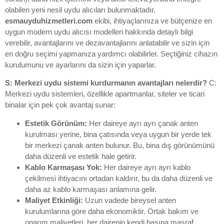
olabilen yeni nesil uydu alıcıları bulunmaktadır.
esmauyduhizmetleri.com
ekibi, ihtiyaçlarınıza ve bütçenize en
uygun modern uydu alıcısı modelleri hakkında detaylı bilgi
verebilir, avantajlarını ve dezavantajlarını anlatabilir ve sizin için
en doğru seçimi yapmanıza yardımcı olabilirler. Seçtiğiniz cihazın
kurulumunu ve ayarlarını da sizin için yaparlar.
S: Merkezi uydu sistemi kurdurmanın avantajları nelerdir?
C:
Merkezi uydu sistemleri, özellikle apartmanlar, siteler ve ticari
binalar için pek çok avantaj sunar:
Estetik Görünüm:
Her daireye ayrı ayrı çanak anten
kurulması yerine, bina çatısında veya uygun bir yerde tek
bir merkezi çanak anten bulunur. Bu, bina dış görünümünü
daha düzenli ve estetik hale getirir.
Kablo Karmaşası Yok:
Her daireye ayrı ayrı kablo
çekilmesi ihtiyacını ortadan kaldırır, bu da daha düzenli ve
daha az kablo karmaşası anlamına gelir.
Maliyet Etkinliği:
Uzun vadede bireysel anten
kurulumlarına göre daha ekonomiktir. Ortak bakım ve
onarım maliyetleri, her dairenin kendi başına masraf