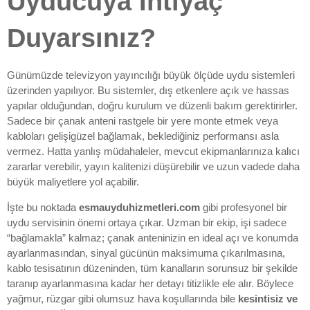
Uyducuya İhtiyaç
Duyarsınız?
Günümüzde televizyon yayıncılığı büyük ölçüde uydu sistemleri
üzerinden yapılıyor. Bu sistemler, dış etkenlere açık ve hassas
yapılar olduğundan, doğru kurulum ve düzenli bakım gerektirirler.
Sadece bir çanak anteni rastgele bir yere monte etmek veya
kabloları gelişigüzel bağlamak, beklediğiniz performansı asla
vermez. Hatta yanlış müdahaleler, mevcut ekipmanlarınıza kalıcı
zararlar verebilir, yayın kalitenizi düşürebilir ve uzun vadede daha
büyük maliyetlere yol açabilir.
İşte bu noktada
esmauyduhizmetleri.com
gibi profesyonel bir
uydu servisinin önemi ortaya çıkar. Uzman bir ekip, işi sadece
“bağlamakla” kalmaz; çanak anteninizin en ideal açı ve konumda
ayarlanmasından, sinyal gücünün maksimuma çıkarılmasına,
kablo tesisatının düzeninden, tüm kanalların sorunsuz bir şekilde
taranıp ayarlanmasına kadar her detayı titizlikle ele alır. Böylece
yağmur, rüzgar gibi olumsuz hava koşullarında bile
kesintisiz ve