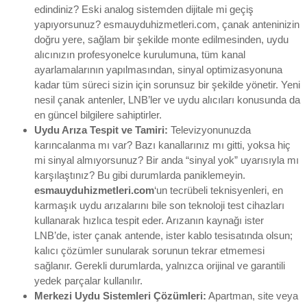
edindiniz? Eski analog sistemden dijitale mi geçiş
yapıyorsunuz? esmauyduhizmetleri.com, çanak anteninizin
doğru yere, sağlam bir şekilde monte edilmesinden, uydu
alıcınızın profesyonelce kurulumuna, tüm kanal
ayarlamalarının yapılmasından, sinyal optimizasyonuna
kadar tüm süreci sizin için sorunsuz bir şekilde yönetir. Yeni
nesil çanak antenler, LNB’ler ve uydu alıcıları konusunda da
en güncel bilgilere sahiptirler.
Uydu Arıza Tespit ve Tamiri:
Televizyonunuzda
karıncalanma mı var? Bazı kanallarınız mı gitti, yoksa hiç
mi sinyal almıyorsunuz? Bir anda “sinyal yok” uyarısıyla mı
karşılaştınız? Bu gibi durumlarda paniklemeyin.
esmauyduhizmetleri.com
‘un tecrübeli teknisyenleri, en
karmaşık uydu arızalarını bile son teknoloji test cihazları
kullanarak hızlıca tespit eder. Arızanın kaynağı ister
LNB’de, ister çanak antende, ister kablo tesisatında olsun;
kalıcı çözümler sunularak sorunun tekrar etmemesi
sağlanır. Gerekli durumlarda, yalnızca orijinal ve garantili
yedek parçalar kullanılır.
Merkezi Uydu Sistemleri Çözümleri:
Apartman, site veya