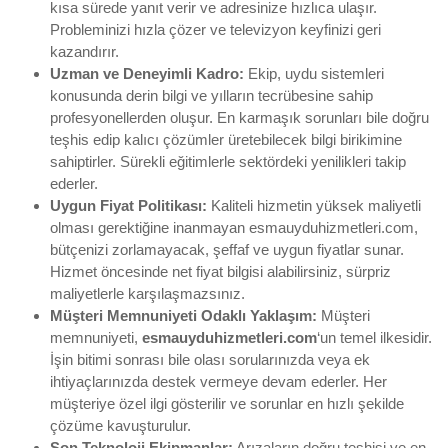
kısa sürede yanıt verir ve adresinize hızlıca ulaşır.
Probleminizi hızla çözer ve televizyon keyfinizi geri
kazandırır.
Uzman ve Deneyimli Kadro:
Ekip, uydu sistemleri
konusunda derin bilgi ve yılların tecrübesine sahip
profesyonellerden oluşur. En karmaşık sorunları bile doğru
teşhis edip kalıcı çözümler üretebilecek bilgi birikimine
sahiptirler. Sürekli eğitimlerle sektördeki yenilikleri takip
ederler.
Uygun Fiyat Politikası:
Kaliteli hizmetin yüksek maliyetli
olması gerektiğine inanmayan esmauyduhizmetleri.com,
bütçenizi zorlamayacak, şeffaf ve uygun fiyatlar sunar.
Hizmet öncesinde net fiyat bilgisi alabilirsiniz, sürpriz
maliyetlerle karşılaşmazsınız.
Müşteri Memnuniyeti Odaklı Yaklaşım:
Müşteri
memnuniyeti,
esmauyduhizmetleri.com
‘un temel ilkesidir.
İşin bitimi sonrası bile olası sorularınızda veya ek
ihtiyaçlarınızda destek vermeye devam ederler. Her
müşteriye özel ilgi gösterilir ve sorunlar en hızlı şekilde
çözüme kavuşturulur.
Son Teknoloji Ekipmanlar:
Arızaların doğru teşhisi ve en